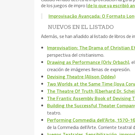
de los juegos de impro (
de lo que ya escribió 
Improvisação Avançada: O Formato Lon
NUEVOS EN EL LISTADO
Además, se han añadido al listado de libros de i
Improvisation: The Drama of Christian E
perspectiva del cristianismo.
Drawing as Performance (Orly Orbach)
, 
creación de imágenes llenas de expresión.
Devising Theatre (Alison Oddey)
Two Worlds at the Same Time (Joya Cory
The Theatre Of Truth (Eberhard Dr. Schei
The Frantic Assembly Book of Devising 
Building the Successful Theater Company
teatro.
Performing Commedia dell’Arte, 1570-16
de la Commedia dell’Arte. Corriente teatral d
Juegos Teatrales. Sensibilización, improv