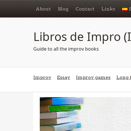
About
Blog
Contact
Links
Libros de Impro 
Guide to all the improv books
Improv
Essay
Improv games
Long 