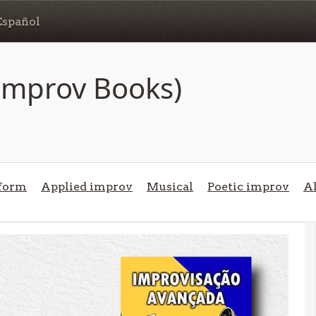
Español
(Improv Books)
form
Applied improv
Musical
Poetic improv
Al