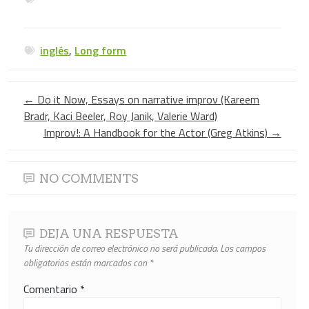
inglés
,
Long form
←
Do it Now, Essays on narrative improv (Kareem
Bradr, Kaci Beeler, Roy Janik, Valerie Ward)
Improv!: A Handbook for the Actor (Greg Atkins)
→
NO COMMENTS
DEJA UNA RESPUESTA
Tu dirección de correo electrónico no será publicada.
Los campos
obligatorios están marcados con
*
Comentario
*